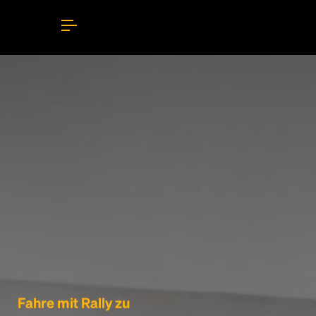
Fahre mit Rally zu