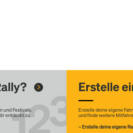
ally?
Erstelle e
n und Festivals.
Erstelle deine eigene Fahr
dir entdeckt zu
und finde weitere Mitfahre
– Erstelle deine eigene Ra