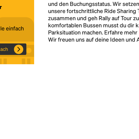
und den Buchungsstatus. Wir setzen
r
unsere fortschrittliche Ride Sharing
Headline
zusammen und geh Rally auf Tour zu
komfortablen Bussen musst du dir 
le einfach
Parksituation machen. Erfahre mehr 
Lorem Ipsum is simply dummy text of the
Wir freuen uns auf deine Ideen und
printing and typesetting industry.
Lorem
each
Ipsum has been the industry's standard
dummy text ever since the 1500s, when an
unknown printer took a galley of type and
scrambled it to make a type specimen book. It
has survived not only five centuries, but also
the leap into electronic typesetting, remaining
essentially unchanged.