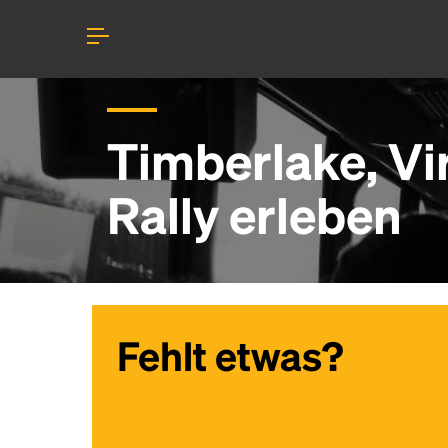
Timberlake, Vi
Rally erleben
Fehlt etwas?