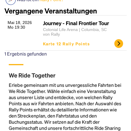
Vergangene Veranstaltungen
Journey - Final Frontier Tour
Mai 18, 2026
Mo 19:30
Colonial Life Arena | Columbia, SC
von Rally
Karte 12 Rally Points
1
Ergebnis gefunden
Headline
We Ride Together
Lorem Ipsum is simply dummy text of the printing
Erlebe gemeinsam mit uns unvergessliche Fahrten bei
and typesetting industry.
Lorem Ipsum has been the
We Ride Together. Wähle einfach eine Veranstaltung
industry's standard
dummy text ever since the
aus unserer Liste und entdecke, von welchen Rally
1500s, when an unknown printer took a galley of
Points aus wir Fahrten anbieten. Nach der Auswahl des
type and scrambled it to make a type specimen
Rally Points erhältst du detaillierte Informationen wie
book. It has survived not only five centuries, but also
den Streckenplan, den Fahrtstatus und den
the leap into electronic typesetting, remaining
Buchungsstatus. Wir setzen auf die Kraft der
essentially unchanged.
Gemeinschaft und unsere fortschrittliche Ride Sharing