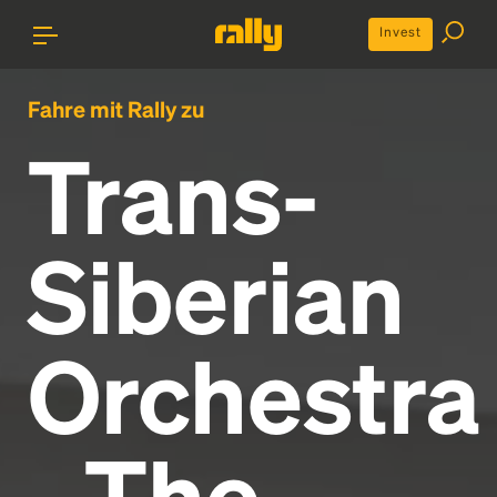
Invest
Fahre mit Rally zu
Trans-
Siberian
Orchestra
- The