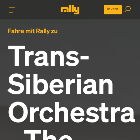
Invest
Fahre mit Rally zu
Trans-
Siberian
Orchestra
- The