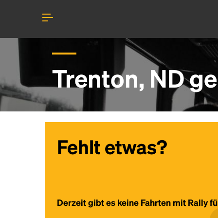
Trenton, ND ge
Fehlt etwas?
Derzeit gibt es keine Fahrten mit Rally f