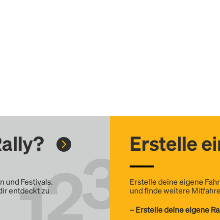
ally?
Erstelle e
n und Festivals.
Erstelle deine eigene Fahr
dir entdeckt zu
und finde weitere Mitfahre
– Erstelle deine eigene Ra