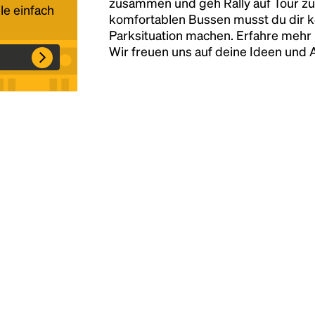
zusammen und geh Rally auf Tour zu
le einfach
komfortablen Bussen musst du dir 
Parksituation machen. Erfahre mehr 
Headline
Wir freuen uns auf deine Ideen und
Lorem Ipsum is simply dummy text of the
printing and typesetting industry.
Lorem
Ipsum has been the industry's standard
dummy text ever since the 1500s, when an
unknown printer took a galley of type and
scrambled it to make a type specimen book. It
has survived not only five centuries, but also
the leap into electronic typesetting, remaining
essentially unchanged.