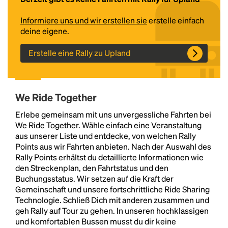
Informiere uns und wir erstellen sie
erstelle einfach
deine eigene.
Erstelle eine Rally zu Upland
We Ride Together
Headline
Erlebe gemeinsam mit uns unvergessliche Fahrten bei
We Ride Together. Wähle einfach eine Veranstaltung
aus unserer Liste und entdecke, von welchen Rally
Points aus wir Fahrten anbieten. Nach der Auswahl des
Lorem Ipsum is simply dummy text of the printing
Rally Points erhältst du detaillierte Informationen wie
and typesetting industry.
Lorem Ipsum has been the
den Streckenplan, den Fahrtstatus und den
industry's standard
dummy text ever since the
Buchungsstatus. Wir setzen auf die Kraft der
1500s, when an unknown printer took a galley of
Gemeinschaft und unsere fortschrittliche Ride Sharing
type and scrambled it to make a type specimen
Technologie. Schließ Dich mit anderen zusammen und
book. It has survived not only five centuries, but also
geh Rally auf Tour zu gehen. In unseren hochklassigen
the leap into electronic typesetting, remaining
und komfortablen Bussen musst du dir keine
essentially unchanged.