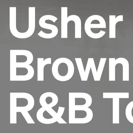
Usher 
Brown
R&B T