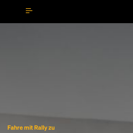
Fahre mit Rally zu