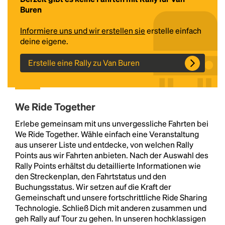
Buren
Informiere uns und wir erstellen sie
erstelle einfach
deine eigene.
Erstelle eine Rally zu Van Buren
We Ride Together
Headline
Erlebe gemeinsam mit uns unvergessliche Fahrten bei
We Ride Together. Wähle einfach eine Veranstaltung
aus unserer Liste und entdecke, von welchen Rally
Lorem Ipsum is simply dummy text of the printing
Points aus wir Fahrten anbieten. Nach der Auswahl des
and typesetting industry.
Lorem Ipsum has been the
Rally Points erhältst du detaillierte Informationen wie
industry's standard
dummy text ever since the
den Streckenplan, den Fahrtstatus und den
1500s, when an unknown printer took a galley of
Buchungsstatus. Wir setzen auf die Kraft der
type and scrambled it to make a type specimen
Gemeinschaft und unsere fortschrittliche Ride Sharing
book. It has survived not only five centuries, but also
Technologie. Schließ Dich mit anderen zusammen und
the leap into electronic typesetting, remaining
geh Rally auf Tour zu gehen. In unseren hochklassigen
essentially unchanged.