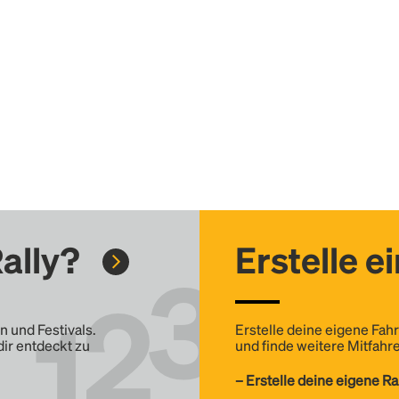
ally?
Erstelle e
n und Festivals.
Erstelle deine eigene Fahr
dir entdeckt zu
und finde weitere Mitfahre
– Erstelle deine eigene Ra