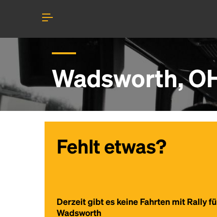
Wadsworth, OH
Fehlt etwas?
Derzeit gibt es keine Fahrten mit Rally fü
Wadsworth