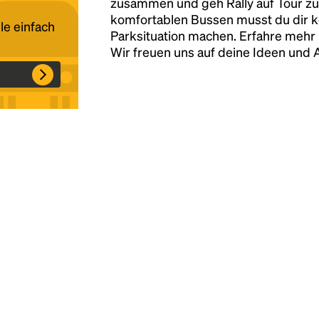
zusammen und geh Rally auf Tour zu
komfortablen Bussen musst du dir 
le einfach
Parksituation machen. Erfahre mehr 
Headline
Wir freuen uns auf deine Ideen und
Lorem Ipsum is simply dummy text of the
printing and typesetting industry.
Lorem
Ipsum has been the industry's standard
dummy text ever since the 1500s, when an
unknown printer took a galley of type and
scrambled it to make a type specimen book. It
has survived not only five centuries, but also
the leap into electronic typesetting, remaining
essentially unchanged.