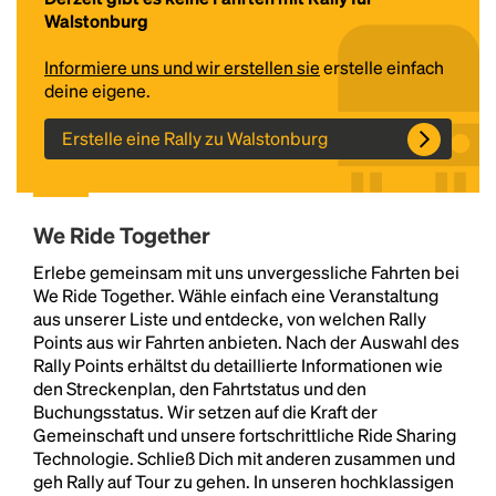
Walstonburg
Informiere uns und wir erstellen sie
erstelle einfach
deine eigene.
Erstelle eine Rally zu Walstonburg
We Ride Together
Headline
Erlebe gemeinsam mit uns unvergessliche Fahrten bei
We Ride Together. Wähle einfach eine Veranstaltung
aus unserer Liste und entdecke, von welchen Rally
Lorem Ipsum is simply dummy text of the printing
Points aus wir Fahrten anbieten. Nach der Auswahl des
and typesetting industry.
Lorem Ipsum has been the
Rally Points erhältst du detaillierte Informationen wie
industry's standard
dummy text ever since the
den Streckenplan, den Fahrtstatus und den
1500s, when an unknown printer took a galley of
Buchungsstatus. Wir setzen auf die Kraft der
type and scrambled it to make a type specimen
Gemeinschaft und unsere fortschrittliche Ride Sharing
book. It has survived not only five centuries, but also
Technologie. Schließ Dich mit anderen zusammen und
the leap into electronic typesetting, remaining
geh Rally auf Tour zu gehen. In unseren hochklassigen
essentially unchanged.