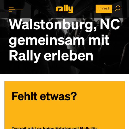
Invest
Walstonburg, NC
gemeinsam mit
Rally erleben
Fehlt etwas?
Derzeit gibt es keine Fahrten mit Rally für