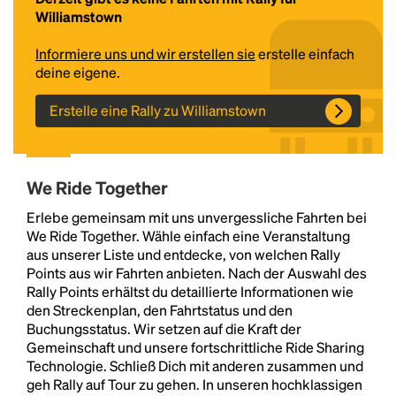
Williamstown
Informiere uns und wir erstellen sie
erstelle einfach
deine eigene.
Erstelle eine Rally zu Williamstown
We Ride Together
Headline
Erlebe gemeinsam mit uns unvergessliche Fahrten bei
We Ride Together. Wähle einfach eine Veranstaltung
aus unserer Liste und entdecke, von welchen Rally
Lorem Ipsum is simply dummy text of the printing
Points aus wir Fahrten anbieten. Nach der Auswahl des
and typesetting industry.
Lorem Ipsum has been the
Rally Points erhältst du detaillierte Informationen wie
industry's standard
dummy text ever since the
den Streckenplan, den Fahrtstatus und den
1500s, when an unknown printer took a galley of
Buchungsstatus. Wir setzen auf die Kraft der
type and scrambled it to make a type specimen
Gemeinschaft und unsere fortschrittliche Ride Sharing
book. It has survived not only five centuries, but also
Technologie. Schließ Dich mit anderen zusammen und
the leap into electronic typesetting, remaining
geh Rally auf Tour zu gehen. In unseren hochklassigen
essentially unchanged.