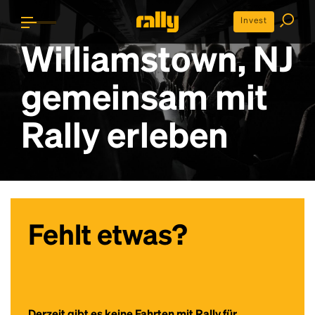
Invest
Williamstown, NJ
gemeinsam mit
Rally erleben
Fehlt etwas?
Derzeit gibt es keine Fahrten mit Rally für