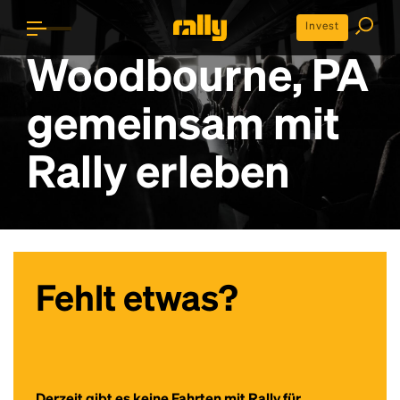
Invest
Woodbourne, PA
gemeinsam mit
Rally erleben
Fehlt etwas?
Derzeit gibt es keine Fahrten mit Rally für