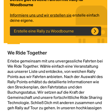
Woodbourne
Informiere uns und wir erstellen sie
erstelle einfach
deine eigene.
Erstelle eine Rally zu Woodbourne
We Ride Together
Headline
Erlebe gemeinsam mit uns unvergessliche Fahrten bei
We Ride Together. Wähle einfach eine Veranstaltung
aus unserer Liste und entdecke, von welchen Rally
Lorem Ipsum is simply dummy text of the printing
Points aus wir Fahrten anbieten. Nach der Auswahl des
and typesetting industry.
Lorem Ipsum has been the
Rally Points erhältst du detaillierte Informationen wie
industry's standard
dummy text ever since the
den Streckenplan, den Fahrtstatus und den
1500s, when an unknown printer took a galley of
Buchungsstatus. Wir setzen auf die Kraft der
type and scrambled it to make a type specimen
Gemeinschaft und unsere fortschrittliche Ride Sharing
book. It has survived not only five centuries, but also
Technologie. Schließ Dich mit anderen zusammen und
the leap into electronic typesetting, remaining
geh Rally auf Tour zu gehen. In unseren hochklassigen
essentially unchanged.