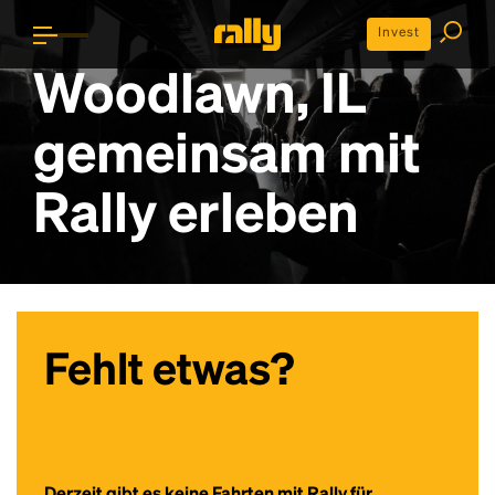
Invest
Woodlawn, IL
gemeinsam mit
Rally erleben
Fehlt etwas?
Derzeit gibt es keine Fahrten mit Rally für