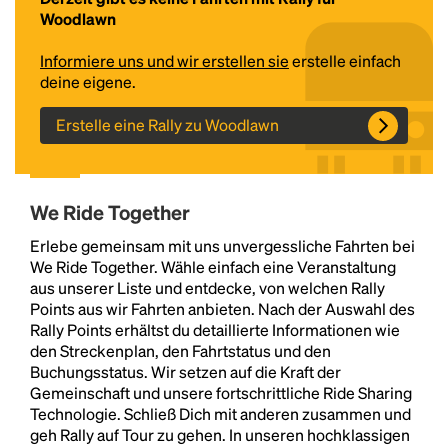
Woodlawn
Informiere uns und wir erstellen sie
erstelle einfach
deine eigene.
Erstelle eine Rally zu Woodlawn
We Ride Together
Headline
Erlebe gemeinsam mit uns unvergessliche Fahrten bei
We Ride Together. Wähle einfach eine Veranstaltung
aus unserer Liste und entdecke, von welchen Rally
Lorem Ipsum is simply dummy text of the printing
Points aus wir Fahrten anbieten. Nach der Auswahl des
and typesetting industry.
Lorem Ipsum has been the
Rally Points erhältst du detaillierte Informationen wie
industry's standard
dummy text ever since the
den Streckenplan, den Fahrtstatus und den
1500s, when an unknown printer took a galley of
Buchungsstatus. Wir setzen auf die Kraft der
type and scrambled it to make a type specimen
Gemeinschaft und unsere fortschrittliche Ride Sharing
book. It has survived not only five centuries, but also
Technologie. Schließ Dich mit anderen zusammen und
the leap into electronic typesetting, remaining
geh Rally auf Tour zu gehen. In unseren hochklassigen
essentially unchanged.