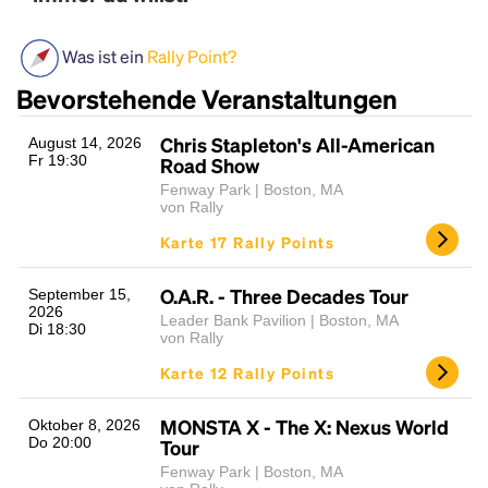
Was ist ein
Rally Point?
Bevorstehende Veranstaltungen
Chris Stapleton's All-American
August 14, 2026
Fr 19:30
Road Show
Fenway Park | Boston, MA
von Rally
Headline
Karte 17 Rally Points
O.A.R. - Three Decades Tour
September 15,
2026
Lorem Ipsum is simply dummy text of the printing
Leader Bank Pavilion | Boston, MA
Di 18:30
and typesetting industry.
Lorem Ipsum has been the
von Rally
industry's standard
dummy text ever since the
Karte 12 Rally Points
1500s, when an unknown printer took a galley of
type and scrambled it to make a type specimen
MONSTA X - The X: Nexus World
Oktober 8, 2026
book. It has survived not only five centuries, but also
Do 20:00
Tour
the leap into electronic typesetting, remaining
Fenway Park | Boston, MA
essentially unchanged.