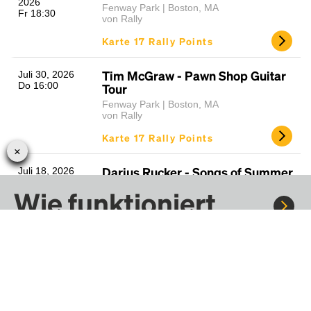
2026
Fenway Park | Boston, MA
Fr 18:30
von Rally
Karte 17 Rally Points
Tim McGraw - Pawn Shop Guitar
Juli 30, 2026
Do 16:00
Tour
Fenway Park | Boston, MA
von Rally
Karte 17 Rally Points
Darius Rucker - Songs of Summer
Juli 18, 2026
Sa 19:00
Tour
Wie funktioniert
Leader Bank Pavilion | Boston, MA
von Rally
Rally?
Karte 12 Rally Points
The Guess Who - Takin' It Back
Juli 17, 2026
Fr 19:30
Tour
Fahre mit Rally zu Konzerten, Sportereignissen und
Festivals. Tausende von Fahrten warten nur darauf, von dir
Leader Bank Pavilion | Boston, MA
entdeckt zu werden.
von Rally