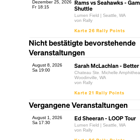
Rams vs Seahawks - Gam
Dezember 25, 2026
Fr 18:15
Shuttle
Lumen Field | Seattle, WA
von Rally
Karte 26 Rally Points
Nicht bestätigte bevorstehende
Veranstaltungen
Sarah McLachlan - Better
August 8, 2026
Sa 19:00
Chateau Ste. Michelle Amphitheat
Woodinville, WA
von Rally
Karte 21 Rally Points
Vergangene Veranstaltungen
Ed Sheeran - LOOP Tour
August 1, 2026
Sa 17:30
Lumen Field | Seattle, WA
von Rally