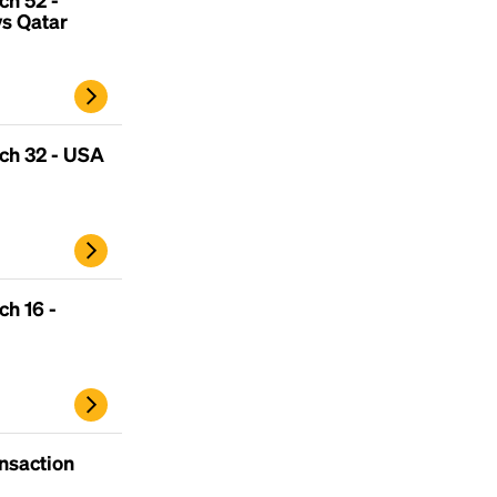
s Qatar
ch 32 - USA
h 16 -
ansaction