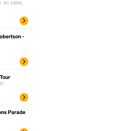
e, NY 10805,
obertson -
 Tour
BC
ons Parade