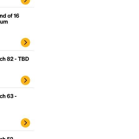
nd of 16
ium
ch 82 - TBD
ch 63 -
ch 52 -