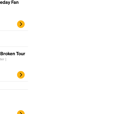
eday Fan
Headline
 Broken Tour
Lorem Ipsum is simply dummy text of the
er |
printing and typesetting industry.
Lorem
Ipsum has been the industry's standard
dummy text ever since the 1500s, when an
unknown printer took a galley of type and
scrambled it to make a type specimen book. It
has survived not only five centuries, but also
the leap into electronic typesetting, remaining
essentially unchanged.