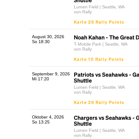
Lumen Field | Seattle, WA
von Rally
Karte 26 Rally Points
Noah Kahan - The Great D
August 30, 2026
So 18:30
T-Mobile Park | Seattle, WA
von Rally
Karte 10 Rally Points
Patriots vs Seahawks - 
September 9, 2026
Mi 17:20
Shuttle
Lumen Field | Seattle, WA
von Rally
Karte 26 Rally Points
Chargers vs Seahawks -
Oktober 4, 2026
So 13:25
Shuttle
Lumen Field | Seattle, WA
von Rally