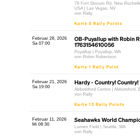
78 Fort Slocum Rd, New Rochell
USA | Las Vegas, NV
von Rally
Karte 5 Rally Points
OB-Puyallup with Robin R
Februar 28, 2026
Sa 07:00
1763154610056
Puyallup | Puyallup, WA
von Robin Robertson
Karte 1 Rally Point
Hardy - Country! Country!
Februar 21, 2026
Sa 19:00
Abbotsford Centre | Abbotsford, 
von Rally
Karte 13 Rally Points
Seahawks World Champi
Februar 11, 2026
Mi 08:30
Lumen Field | Seattle, WA
von Rally