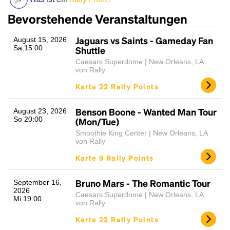
Bevorstehende Veranstaltungen
Jaguars vs Saints - Gameday Fan
August 15, 2026
Sa 15:00
Shuttle
Caesars Superdome | New Orleans, LA
von Rally
Karte 22 Rally Points
Headline
Benson Boone - Wanted Man Tour
August 23, 2026
So 20:00
(Mon/Tue)
Smoothie King Center | New Orleans, LA
von Rally
Lorem Ipsum is simply dummy text of the printing
Karte 9 Rally Points
and typesetting industry.
Lorem Ipsum has been the
industry's standard
dummy text ever since the
1500s, when an unknown printer took a galley of
Bruno Mars - The Romantic Tour
September 16,
2026
type and scrambled it to make a type specimen
Caesars Superdome | New Orleans, LA
Mi 19:00
book. It has survived not only five centuries, but also
von Rally
the leap into electronic typesetting, remaining
Karte 22 Rally Points
essentially unchanged.