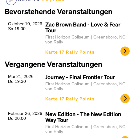
Bevorstehende Veranstaltungen
Zac Brown Band - Love & Fear
Oktober 10, 2026
Sa 19:00
Tour
First Horizon Coliseum | Greensboro, NC
von Rally
Karte 17 Rally Points
Vergangene Veranstaltungen
Headline
Journey - Final Frontier Tour
Mai 21, 2026
Do 19:30
First Horizon Coliseum | Greensboro, NC
Lorem Ipsum is simply dummy text of the printing
von Rally
and typesetting industry.
Lorem Ipsum has been the
Karte 17 Rally Points
industry's standard
dummy text ever since the
1500s, when an unknown printer took a galley of
New Edition - The New Edition
Februar 26, 2026
type and scrambled it to make a type specimen
Do 20:00
Way Tour
book. It has survived not only five centuries, but also
First Horizon Coliseum | Greensboro, NC
the leap into electronic typesetting, remaining
von Rally
essentially unchanged.