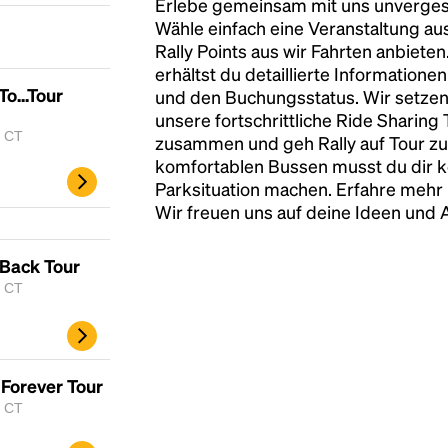
Erlebe gemeinsam mit uns unvergess
Wähle einfach eine Veranstaltung au
Rally Points aus wir Fahrten anbiete
erhältst du detaillierte Informatione
To...Tour
und den Buchungsstatus. Wir setzen
unsere fortschrittliche Ride Sharing
, CT
zusammen und geh Rally auf Tour zu
komfortablen Bussen musst du dir 
Parksituation machen. Erfahre mehr 
Wir freuen uns auf deine Ideen und
Headline
 Back Tour
, CT
Lorem Ipsum is simply dummy text of the
printing and typesetting industry.
Lorem
Ipsum has been the industry's standard
 Forever Tour
dummy text ever since the 1500s, when an
, CT
unknown printer took a galley of type and
scrambled it to make a type specimen book. It