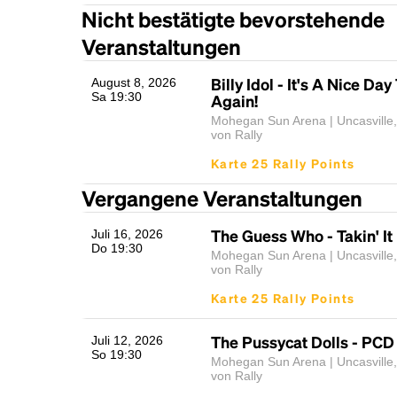
Nicht bestätigte bevorstehende
Veranstaltungen
Billy Idol - It's A Nice Day 
August 8, 2026
Sa 19:30
Again!
Mohegan Sun Arena | Uncasville
von Rally
Karte 25 Rally Points
Vergangene Veranstaltungen
The Guess Who - Takin' It
Juli 16, 2026
Do 19:30
Mohegan Sun Arena | Uncasville
von Rally
Karte 25 Rally Points
The Pussycat Dolls - PCD
Juli 12, 2026
So 19:30
Mohegan Sun Arena | Uncasville
von Rally