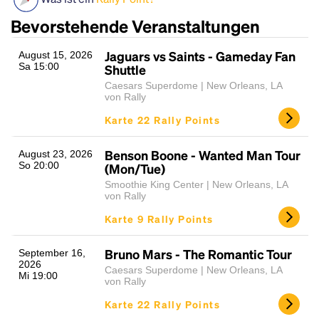
Bevorstehende Veranstaltungen
Jaguars vs Saints - Gameday Fan
August 15, 2026
Sa 15:00
Shuttle
Caesars Superdome | New Orleans, LA
von Rally
Karte 22 Rally Points
Headline
Benson Boone - Wanted Man Tour
August 23, 2026
So 20:00
(Mon/Tue)
Smoothie King Center | New Orleans, LA
von Rally
Lorem Ipsum is simply dummy text of the printing
Karte 9 Rally Points
and typesetting industry.
Lorem Ipsum has been the
industry's standard
dummy text ever since the
1500s, when an unknown printer took a galley of
Bruno Mars - The Romantic Tour
September 16,
2026
type and scrambled it to make a type specimen
Caesars Superdome | New Orleans, LA
Mi 19:00
book. It has survived not only five centuries, but also
von Rally
the leap into electronic typesetting, remaining
Karte 22 Rally Points
essentially unchanged.