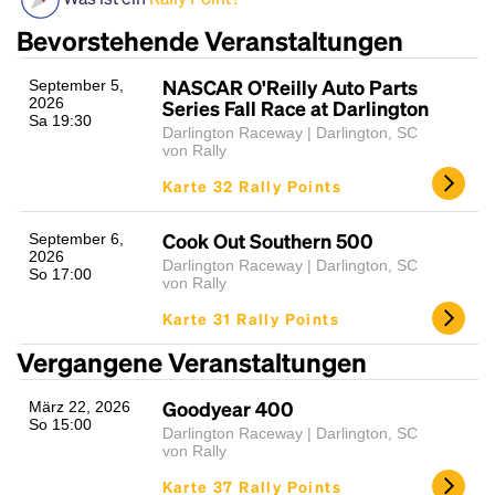
Bevorstehende Veranstaltungen
NASCAR O'Reilly Auto Parts
September 5,
2026
Series Fall Race at Darlington
Sa 19:30
Darlington Raceway | Darlington, SC
von Rally
Karte 32 Rally Points
Headline
Cook Out Southern 500
September 6,
2026
Darlington Raceway | Darlington, SC
So 17:00
von Rally
Lorem Ipsum is simply dummy text of the printing
Karte 31 Rally Points
and typesetting industry.
Lorem Ipsum has been the
Vergangene Veranstaltungen
industry's standard
dummy text ever since the
1500s, when an unknown printer took a galley of
Goodyear 400
März 22, 2026
type and scrambled it to make a type specimen
So 15:00
book. It has survived not only five centuries, but also
Darlington Raceway | Darlington, SC
von Rally
the leap into electronic typesetting, remaining
essentially unchanged.
Karte 37 Rally Points