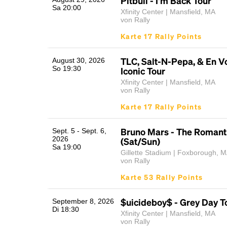
Pitbull - I'm Back Tour
Sa 20:00
Xfinity Center | Mansfield, MA
von Rally
Karte 17 Rally Points
TLC, Salt-N-Pepa, & En Vo
August 30, 2026
So 19:30
Iconic Tour
Xfinity Center | Mansfield, MA
von Rally
Karte 17 Rally Points
Bruno Mars - The Romant
Sept. 5 - Sept. 6,
2026
(Sat/Sun)
Sa 19:00
Gillette Stadium | Foxborough, 
von Rally
Karte 53 Rally Points
$uicideboy$ - Grey Day T
September 8, 2026
Di 18:30
Xfinity Center | Mansfield, MA
von Rally