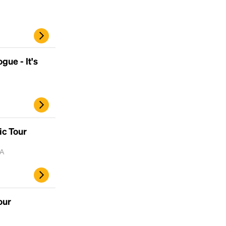
gue - It's
ic Tour
MA
our