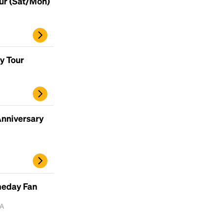
our (Sat/Mon)
scrambled it to make a type specimen book. It
has survived not only five centuries, but also
the leap into electronic typesetting, remaining
essentially unchanged.
y Tour
Anniversary
ameday Fan
MA