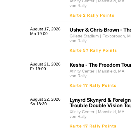
Xfinity Center | Mansfield, MA
von Rally
Karte 2 Rally Points
Usher & Chris Brown - Th
August 17, 2026
Mo 19:00
Gillette Stadium | Foxborough, 
von Rally
Karte 57 Rally Points
Kesha - The Freedom Tou
August 21, 2026
Fr 19:00
Xfinity Center | Mansfield, MA
von Rally
Karte 17 Rally Points
Lynyrd Skynyrd & Foreign
August 22, 2026
Sa 18:30
Trouble Double Vision To
Xfinity Center | Mansfield, MA
von Rally
Karte 17 Rally Points