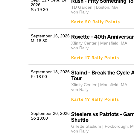
Rush - Fifty Something T
Sept. 12 - Sept. 14,
2026
TD Garden | Boston, MA
Sa 19:30
von Rally
Karte 20 Rally Points
Roxette - 40th Anniversar
September 16, 2026
Mi 18:30
Xfinity Center | Mansfield, MA
von Rally
Karte 17 Rally Points
Staind - Break the Cycle 
September 18, 2026
Fr 18:00
Tour
Xfinity Center | Mansfield, MA
von Rally
Karte 17 Rally Points
Steelers vs Patriots - G
September 20, 2026
So 13:00
Shuttle
Gillette Stadium | Foxborough, 
von Rally