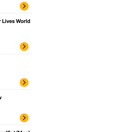
r Lives World
Headline
w
Lorem Ipsum is simply dummy text of the
printing and typesetting industry.
Lorem
Ipsum has been the industry's standard
dummy text ever since the 1500s, when an
unknown printer took a galley of type and