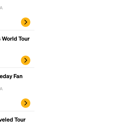
MA
 World Tour
meday Fan
MA
veled Tour