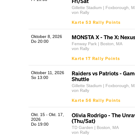
Fri/Sat
Gillette Stadium | Foxborough, 
von Rally
Karte 53 Rally Points
MONSTA X - The X: Nexus
Oktober 8, 2026
Do 20:00
Fenway Park | Boston, MA
von Rally
Karte 17 Rally Points
Raiders vs Patriots - Ga
Oktober 11, 2026
So 13:00
Shuttle
Gillette Stadium | Foxborough, 
von Rally
Karte 56 Rally Points
Olivia Rodrigo - The Unra
Okt. 15 - Okt. 17,
2026
(Thu/Sat)
Do 19:00
TD Garden | Boston, MA
von Rally