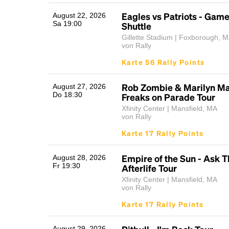
Eagles vs Patriots - Gam
August 22, 2026
Sa 19:00
Shuttle
Gillette Stadium | Foxborough, 
von Rally
Karte 56 Rally Points
Rob Zombie & Marilyn Ma
August 27, 2026
Do 18:30
Freaks on Parade Tour
Xfinity Center | Mansfield, MA
von Rally
Karte 17 Rally Points
Empire of the Sun - Ask T
August 28, 2026
Fr 19:30
Afterlife Tour
Xfinity Center | Mansfield, MA
von Rally
Karte 17 Rally Points
August 29, 2026