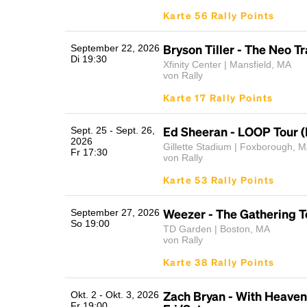
Karte 56 Rally Points
Bryson Tiller - The Neo T
September 22, 2026
Di 19:30
Xfinity Center | Mansfield, MA
von Rally
Karte 17 Rally Points
Ed Sheeran - LOOP Tour (
Sept. 25 - Sept. 26,
2026
Gillette Stadium | Foxborough, 
Fr 17:30
von Rally
Karte 53 Rally Points
Weezer - The Gathering T
September 27, 2026
So 19:00
TD Garden | Boston, MA
von Rally
Karte 38 Rally Points
Zach Bryan - With Heaven
Okt. 2 - Okt. 3, 2026
Fr 19:00