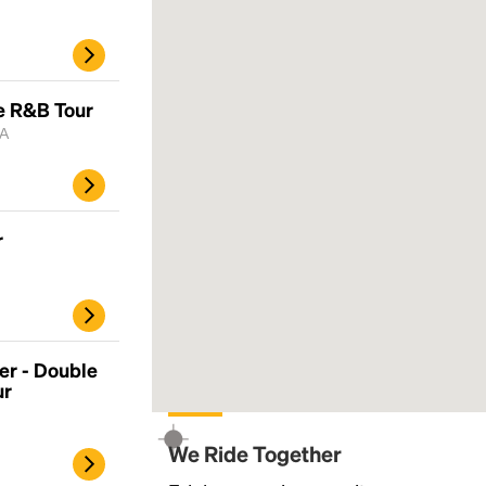
e R&B Tour
MA
r
er - Double
ur
We Ride Together