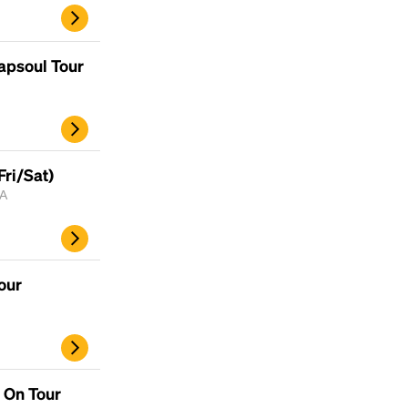
rapsoul Tour
Fri/Sat)
MA
our
 On Tour