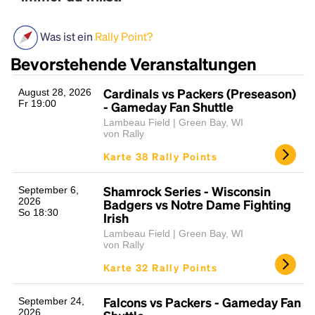
Was ist ein
Rally Point?
Bevorstehende Veranstaltungen
Cardinals vs Packers (Preseason)
August 28, 2026
Fr 19:00
- Gameday Fan Shuttle
Lambeau Field | Green Bay, WI
von Rally
Headline
Karte 38 Rally Points
Shamrock Series - Wisconsin
September 6,
2026
Lorem Ipsum is simply dummy text of the printing
Badgers vs Notre Dame Fighting
So 18:30
Irish
and typesetting industry.
Lorem Ipsum has been the
industry's standard
dummy text ever since the
Lambeau Field | Green Bay, WI
von Rally
1500s, when an unknown printer took a galley of
type and scrambled it to make a type specimen
Karte 32 Rally Points
book. It has survived not only five centuries, but also
the leap into electronic typesetting, remaining
Falcons vs Packers - Gameday Fan
September 24,
essentially unchanged.
2026