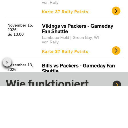
von Rally
Karte 37 Rally Points
Vikings vs Packers - Gameday
November 15,
2026
Fan Shuttle
So 13:00
Lambeau Field | Green Bay, WI
von Rally
Karte 37 Rally Points
Bills vs Packers - Gameday Fan
Dezember 13,
2026
Shuttle
So 20:20
Lambeau Field | Green Bay, WI
Wie funktioniert
von Rally
Rally?
Karte 37 Rally Points
Dolphins vs Packers - Gameday
Dezember 20,
2026
Fan Shuttle
So 13:00
Fahre mit Rally zu Konzerten, Sportereignissen und
Lambeau Field | Green Bay, WI
von Rally
Festivals. Tausende von Fahrten warten nur darauf, von dir
entdeckt zu werden.