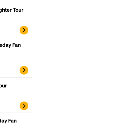
ghter Tour
meday Fan
our
day Fan