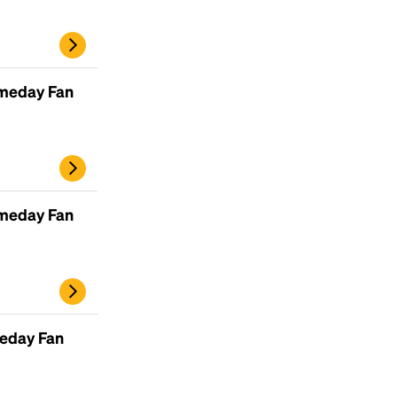
ameday Fan
ameday Fan
Headline
Lorem Ipsum is simply dummy text of the
printing and typesetting industry.
Lorem
meday Fan
Ipsum has been the industry's standard
dummy text ever since the 1500s, when an
unknown printer took a galley of type and