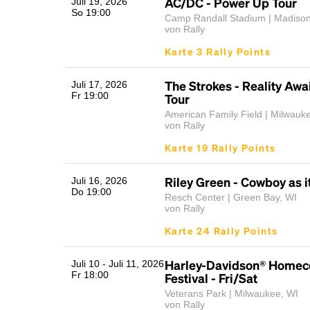
AC/DC - Power Up Tour
Juli 19, 2026
So 19:00
Camp Randall Stadium | Madison
von Rally
Karte 3 Rally Points
The Strokes - Reality Awa
Juli 17, 2026
Fr 19:00
Tour
American Family Field | Milwauk
von Rally
Karte 19 Rally Points
Riley Green - Cowboy as i
Juli 16, 2026
Do 19:00
Resch Center | Green Bay, WI
von Rally
Karte 24 Rally Points
Harley-Davidson® Home
Juli 10 - Juli 11, 2026
Fr 18:00
Festival - Fri/Sat
Veterans Park | Milwaukee, WI
von Rally