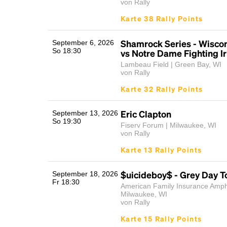
von Rally
Karte 38 Rally Points
Shamrock Series - Wisco
September 6, 2026
So 18:30
vs Notre Dame Fighting Ir
Lambeau Field | Green Bay, WI
von Rally
Karte 32 Rally Points
Eric Clapton
September 13, 2026
So 19:30
Fiserv Forum | Milwaukee, WI
von Rally
Karte 13 Rally Points
$uicideboy$ - Grey Day T
September 18, 2026
Fr 18:30
American Family Insurance Amphi
Milwaukee, WI
von Rally
Karte 15 Rally Points