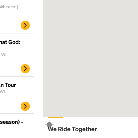
theater |
hat God:
, WI
an Tour
 WI
season) -
We Ride Together