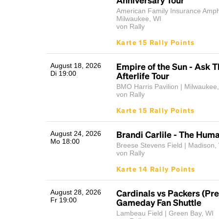
American Family Insurance Amphi
Milwaukee, WI
von Rally
Karte 15 Rally Points
Empire of the Sun - Ask T
August 18, 2026
Di 19:00
Afterlife Tour
BMO Harris Pavilion | Milwaukee
von Rally
Karte 15 Rally Points
Brandi Carlile - The Hum
August 24, 2026
Mo 18:00
Breese Stevens Field | Madison,
von Rally
Karte 14 Rally Points
Cardinals vs Packers (Pre
August 28, 2026
Fr 19:00
Gameday Fan Shuttle
Lambeau Field | Green Bay, WI