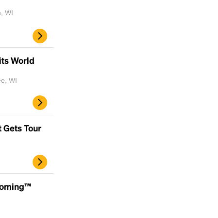
, WI
its World
ee, WI
t Gets Tour
coming™