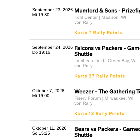
Mumford & Sons - Prizefi
September 23, 2026
Mi 19:30
Kohl Center | Madison, WI
von Rally
Karte 7 Rally Points
Falcons vs Packers - Ga
September 24, 2026
Do 19:15
Shuttle
Lambeau Field | Green Bay, WI
von Rally
Karte 37 Rally Points
Weezer - The Gathering T
Oktober 7, 2026
Mi 19:00
Fiserv Forum | Milwaukee, WI
von Rally
Karte 13 Rally Points
Bears vs Packers - Game
Oktober 11, 2026
So 15:25
Shuttle