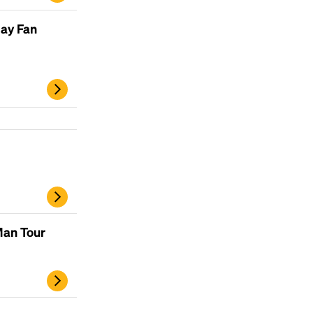
day Fan
Man Tour