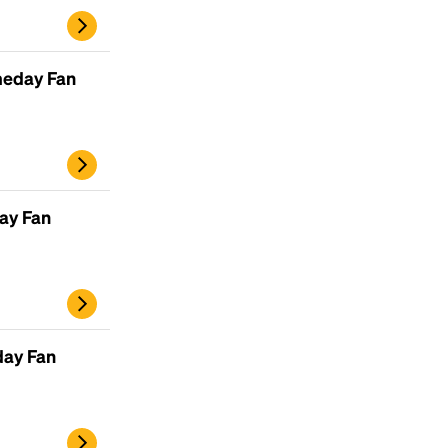
scrambled it to make a type specimen book. It
has survived not only five centuries, but also
the leap into electronic typesetting, remaining
meday Fan
essentially unchanged.
ay Fan
day Fan