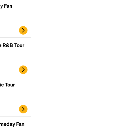
y Fan
e R&B Tour
ic Tour
ameday Fan