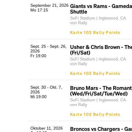
Giants vs Rams - Gameda
September 21, 2026
Mo 17:15
Shuttle
SoFi Stadium | Inglewood, CA
von Rally
Karte 102 Rally Points
Usher & Chris Brown - Th
Sept. 25 - Sept. 26,
2026
(Fri/Sat)
Fr 19:00
SoFi Stadium | Inglewood, CA
von Rally
Karte 102 Rally Points
Bruno Mars - The Romant
Sept. 30 - Okt. 7,
2026
(Wed/Fri/Sat/Tue/Wed)
Mi 19:00
SoFi Stadium | Inglewood, CA
von Rally
Karte 102 Rally Points
Broncos vs Chargers - G
Oktober 11, 2026