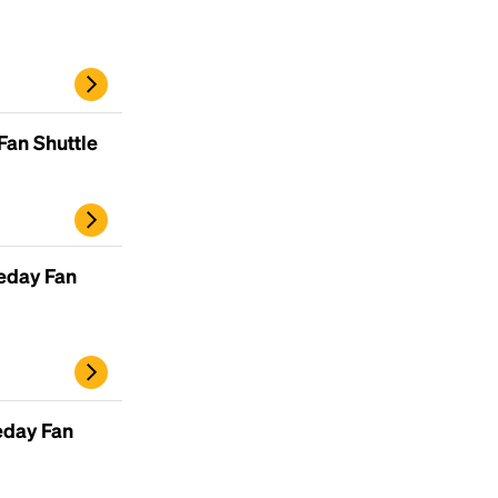
Fan Shuttle
eday Fan
Headline
Lorem Ipsum is simply dummy text of the
printing and typesetting industry.
Lorem
eday Fan
Ipsum has been the industry's standard
dummy text ever since the 1500s, when an
unknown printer took a galley of type and