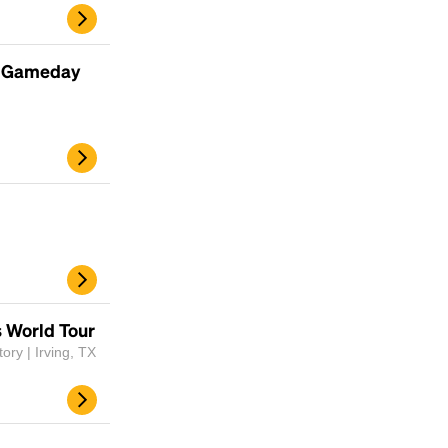
- Gameday
Headline
 World Tour
Lorem Ipsum is simply dummy text of the
ory | Irving, TX
printing and typesetting industry.
Lorem
Ipsum has been the industry's standard
dummy text ever since the 1500s, when an
unknown printer took a galley of type and