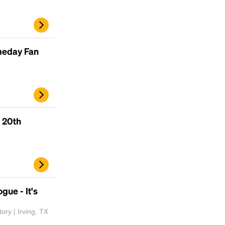
meday Fan
 20th
gue - It's
ory | Irving, TX