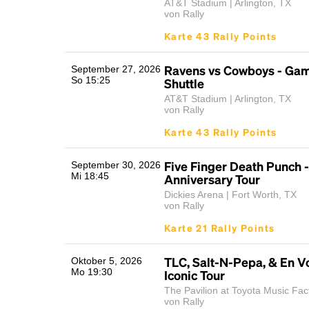
AT&T Stadium | Arlington, TX
von Rally
Karte 43 Rally Points
Ravens vs Cowboys - Ga
September 27, 2026
So 15:25
Shuttle
AT&T Stadium | Arlington, TX
von Rally
Karte 43 Rally Points
Five Finger Death Punch -
September 30, 2026
Mi 18:45
Anniversary Tour
Dickies Arena | Fort Worth, TX
von Rally
Karte 21 Rally Points
TLC, Salt-N-Pepa, & En Vo
Oktober 5, 2026
Mo 19:30
Iconic Tour
The Pavilion at Toyota Music Fact
von Rally