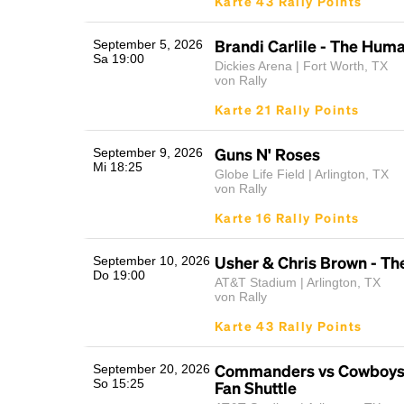
Karte 43 Rally Points
Brandi Carlile - The Hum
September 5, 2026
Sa 19:00
Dickies Arena | Fort Worth, TX
von Rally
Karte 21 Rally Points
Guns N' Roses
September 9, 2026
Mi 18:25
Globe Life Field | Arlington, TX
von Rally
Karte 16 Rally Points
Usher & Chris Brown - Th
September 10, 2026
Do 19:00
AT&T Stadium | Arlington, TX
von Rally
Karte 43 Rally Points
Commanders vs Cowboys
September 20, 2026
So 15:25
Fan Shuttle