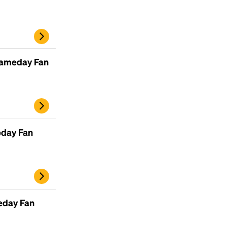
scrambled it to make a type specimen book. It
has survived not only five centuries, but also
the leap into electronic typesetting, remaining
essentially unchanged.
Gameday Fan
eday Fan
eday Fan