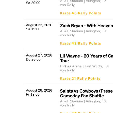
AT&T Stadium | Arlington, TX
Sa 20:00
von Rally
Karte 45 Rally Points
Zach Bryan - With Heaven
August 22, 2026
Sa 19:00
AT&T Stadium | Arlington, TX
von Rally
Karte 43 Rally Points
Lil Wayne - 20 Years of Ca
August 27, 2026
Do 20:00
Tour
Dickies Arena | Fort Worth, TX
von Rally
Karte 21 Rally Points
Saints vs Cowboys (Prese
August 28, 2026
Fr 19:00
Gameday Fan Shuttle
AT&T Stadium | Arlington, TX
von Rally