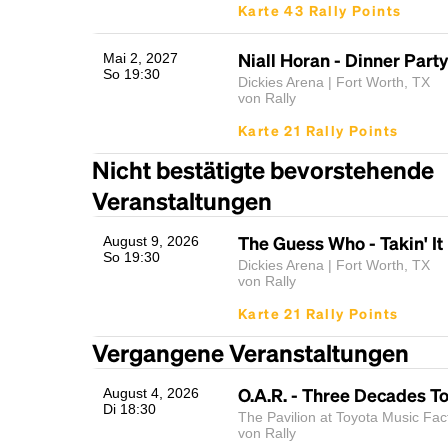
Karte 43 Rally Points
Niall Horan - Dinner Party
Mai 2, 2027
So 19:30
Dickies Arena | Fort Worth, TX
von Rally
Karte 21 Rally Points
Nicht bestätigte bevorstehende
Veranstaltungen
The Guess Who - Takin' It
August 9, 2026
So 19:30
Dickies Arena | Fort Worth, TX
von Rally
Karte 21 Rally Points
Vergangene Veranstaltungen
O.A.R. - Three Decades T
August 4, 2026
Di 18:30
The Pavilion at Toyota Music Fact
von Rally