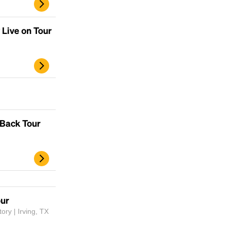
 Live on Tour
 Back Tour
our
ory | Irving, TX